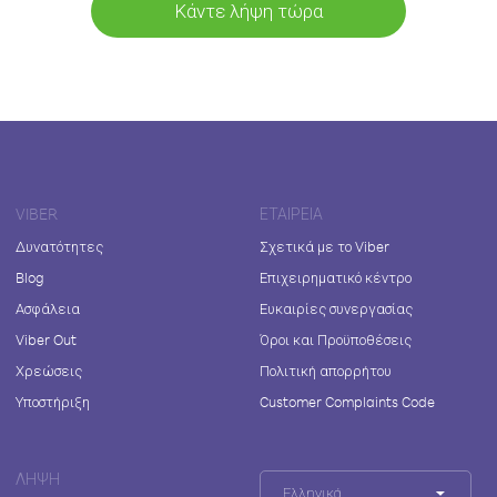
Κάντε λήψη τώρα
VIBER
ΕΤΑΙΡΕΊΑ
Δυνατότητες
Σχετικά με το Viber
Blog
Επιχειρηματικό κέντρο
Ασφάλεια
Ευκαιρίες συνεργασίας
Viber Out
Όροι και Προϋποθέσεις
Χρεώσεις
Πολιτική απορρήτου
Υποστήριξη
Customer Complaints Code
ΛΉΨΗ
Ελληνικά