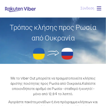
Σύνδεση
Togg
navig
Τρόπος κλήσης προς Ρωσία
από Ουκρανία
Με το Viber Out μπορείτε να πραγματοποιείτε κλήσεις
άριστης ποιότητας προς Ρωσία από Ουκρανία.
Καλέστε
οποιονδήποτε αριθμό σε Ρωσία - σταθερό ή κινητό! -
μόνο από 12.9 ¢ το λεπτό.
Αγοράστε πακέτα μονάδων ή ένα πρόγραμμα κλήσεων και