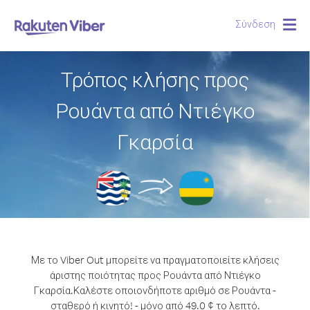
Σύνδεση
Togg
navig
Τρόπος κλήσης προς
Ρουάντα από Ντιέγκο
Γκαρσία
Με το Viber Out μπορείτε να πραγματοποιείτε κλήσεις
άριστης ποιότητας προς Ρουάντα από Ντιέγκο
Γκαρσία.
Καλέστε οποιονδήποτε αριθμό σε Ρουάντα -
σταθερό ή κινητό! - μόνο από 49.0 ¢ το λεπτό.