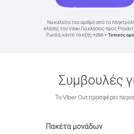
Να καλείτε τον αριθμό από το πληκτρολ
κλήσης του Viber.
Για κλήσεις προς Ρουάν
Ρωσία, κάντε τα εξής:
+
+
250
Τοπικός αρι
Συμβουλές γ
Το Viber Out προσφέρει περι
Πακέτα μονάδων