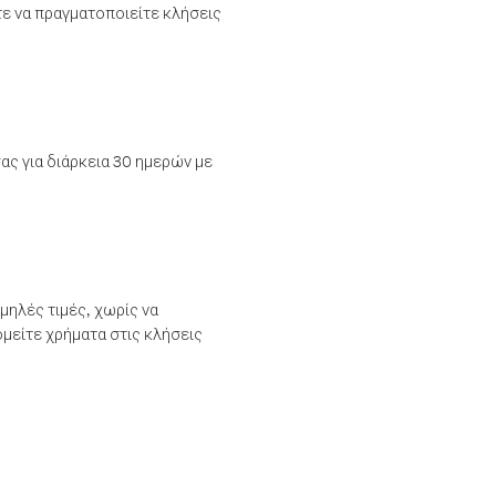
τε να πραγματοποιείτε κλήσεις
ας για διάρκεια 30 ημερών με
μηλές τιμές, χωρίς να
μείτε χρήματα στις κλήσεις