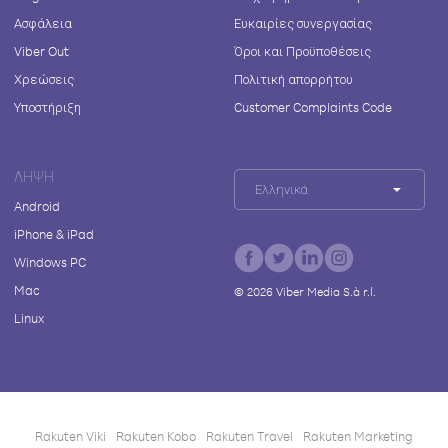
Ασφάλεια
Ευκαιρίες συνεργασίας
Viber Out
Όροι και Προϋποθέσεις
Χρεώσεις
Πολιτική απορρήτου
Υποστήριξη
Customer Complaints Code
ΛΉΨΗ
Ελληνικά
Android
iPhone & iPad
Windows PC
Mac
©
2026
Viber Media S.à r.l.
Linux
Rakuten Viki
Rakuten Kobo
Rakuten Travel
Rakuten Marketing