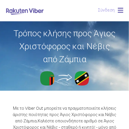
Σύνδεση
Togg
navig
Τρόπος κλήσης προς Άγιος
Χριστόφορος και Νέβις
από Ζάμπια
Με το Viber Out μπορείτε να πραγματοποιείτε κλήσεις
άριστης ποιότητας προς Άγιος Χριστόφορος και Νέβις
από Ζάμπια.
Καλέστε οποιονδήποτε αριθμό σε Άγιος
Χριστόφορος και Νέβις - σταθερό ή κινητό! - μόνο από