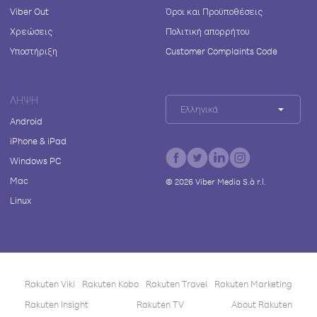
Viber Out
Όροι και Προϋποθέσεις
Χρεώσεις
Πολιτική απορρήτου
Υποστήριξη
Customer Complaints Code
ΛΉΨΗ
Ελληνικά
Android
iPhone & iPad
Windows PC
Mac
©
2026
Viber Media S.à r.l.
Linux
Rakuten Viki
Rakuten Kobo
Rakuten Travel
Rakuten Marketing
Rakuten Insight
Rakuten TV
About Rakuten