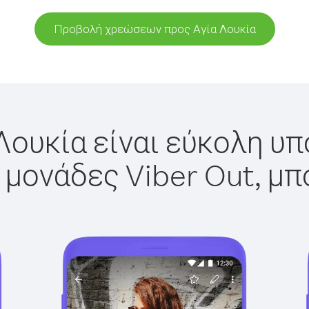
Προβολή χρεώσεων προς Αγία Λουκία
Λουκία είναι εύκολη υπ
 μονάδες Viber Out, μπ