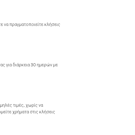
τε να πραγματοποιείτε κλήσεις
ας για διάρκεια 30 ημερών με
μηλές τιμές, χωρίς να
μείτε χρήματα στις κλήσεις