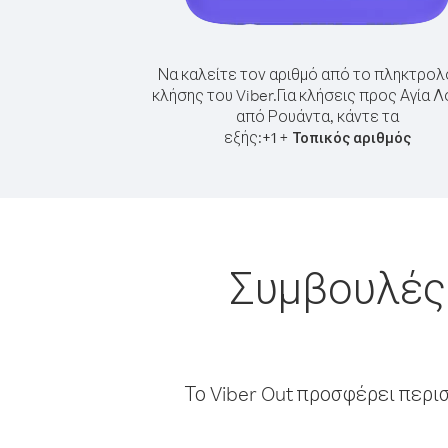
Να καλείτε τον αριθμό από το πληκτρολ
κλήσης του Viber.
Για κλήσεις προς Αγία Λ
από Ρουάντα, κάντε τα
εξής:
+
+
1
Τοπικός αριθμός
Συμβουλές 
Το Viber Out προσφέρει περι