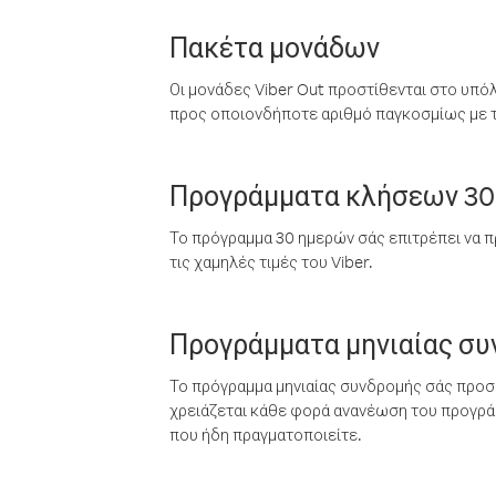
Πακέτα μονάδων
Οι μονάδες Viber Out προστίθενται στο υπό
προς οποιονδήποτε αριθμό παγκοσμίως με τι
Προγράμματα κλήσεων 30
Το πρόγραμμα 30 ημερών σάς επιτρέπει να π
τις χαμηλές τιμές του Viber.
Προγράμματα μηνιαίας σ
Το πρόγραμμα μηνιαίας συνδρομής σάς προσφ
χρειάζεται κάθε φορά ανανέωση του προγράμ
που ήδη πραγματοποιείτε.