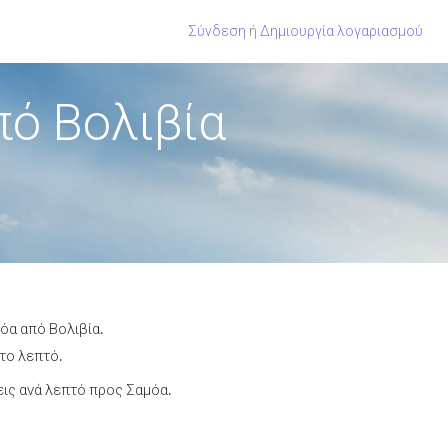
Σύνδεση
ή
Δημιουργία λογαριασμού
πό Βολιβία
όα από Βολιβία.
 το λεπτό.
ις ανά λεπτό προς Σαμόα.