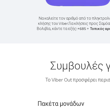
Να καλείτε τον αριθμό από το πληκτρολ
κλήσης του Viber.
Για κλήσεις προς Σαμό
Βολιβία, κάντε τα εξής:
+
+
685
Τοπικός αρ
Συμβουλές γ
Το Viber Out προσφέρει περι
Πακέτα μονάδων