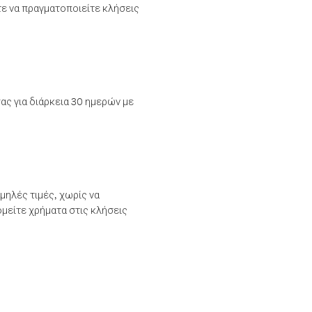
τε να πραγματοποιείτε κλήσεις
ας για διάρκεια 30 ημερών με
μηλές τιμές, χωρίς να
μείτε χρήματα στις κλήσεις