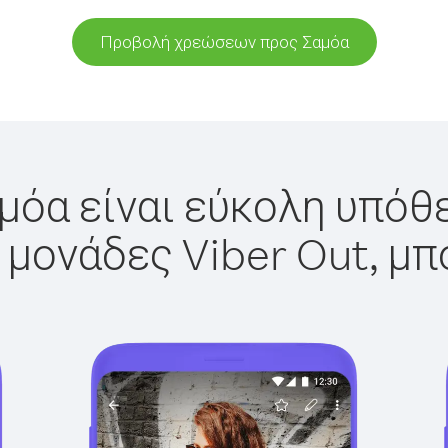
Προβολή χρεώσεων προς Σαμόα
μόα είναι εύκολη υπόθε
 μονάδες Viber Out, μπ