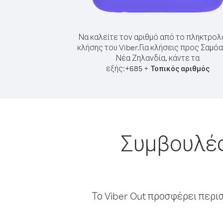
Να καλείτε τον αριθμό από το πληκτρολ
κλήσης του Viber.
Για κλήσεις προς Σαμό
Νέα Ζηλανδία, κάντε τα
εξής:
+
+
685
Τοπικός αριθμός
Συμβουλές
Το Viber Out προσφέρει περι