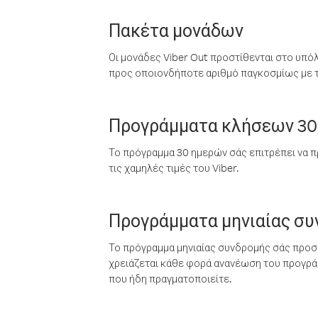
Πακέτα μονάδων
Οι μονάδες Viber Out προστίθενται στο υπό
προς οποιονδήποτε αριθμό παγκοσμίως με τι
Προγράμματα κλήσεων 30
Το πρόγραμμα 30 ημερών σάς επιτρέπει να π
τις χαμηλές τιμές του Viber.
Προγράμματα μηνιαίας σ
Το πρόγραμμα μηνιαίας συνδρομής σάς προσφ
χρειάζεται κάθε φορά ανανέωση του προγράμ
που ήδη πραγματοποιείτε.