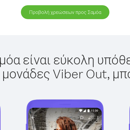
Προβολή χρεώσεων προς Σαμόα
μόα είναι εύκολη υπόθε
 μονάδες Viber Out, μπ