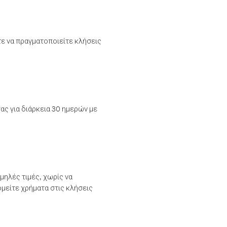
τε να πραγματοποιείτε κλήσεις
ας για διάρκεια 30 ημερών με
μηλές τιμές, χωρίς να
μείτε χρήματα στις κλήσεις