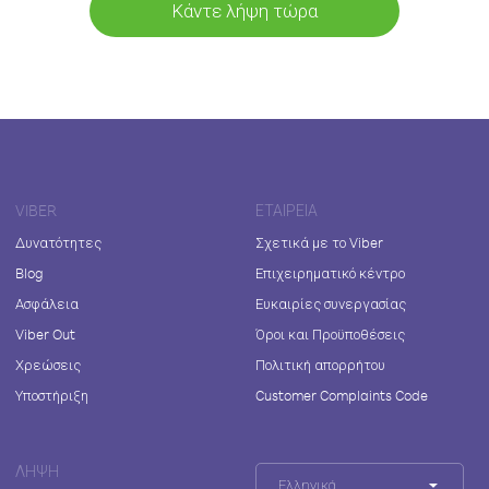
Κάντε λήψη τώρα
VIBER
ΕΤΑΙΡΕΊΑ
Δυνατότητες
Σχετικά με το Viber
Blog
Επιχειρηματικό κέντρο
Ασφάλεια
Ευκαιρίες συνεργασίας
Viber Out
Όροι και Προϋποθέσεις
Χρεώσεις
Πολιτική απορρήτου
Υποστήριξη
Customer Complaints Code
ΛΉΨΗ
Ελληνικά