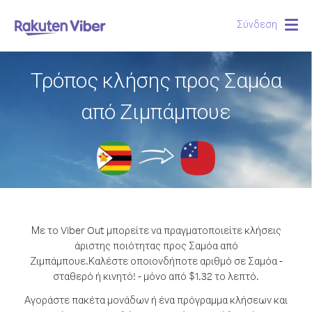
Σύνδεση
Togg
navig
Τρόπος κλήσης προς Σαμόα
από Ζιμπάμπουε
Με το Viber Out μπορείτε να πραγματοποιείτε κλήσεις
άριστης ποιότητας προς Σαμόα από
Ζιμπάμπουε.
Καλέστε οποιονδήποτε αριθμό σε Σαμόα -
σταθερό ή κινητό! - μόνο από $1.32 το λεπτό.
Αγοράστε πακέτα μονάδων ή ένα πρόγραμμα κλήσεων και