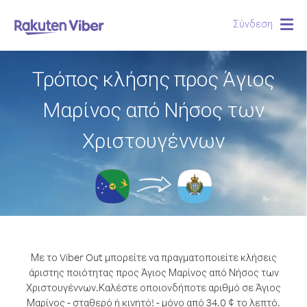
Σύνδεση
Togg
navig
Τρόπος κλήσης προς Άγιος
Μαρίνος από Νήσος των
Χριστουγέννων
Με το Viber Out μπορείτε να πραγματοποιείτε κλήσεις
άριστης ποιότητας προς Άγιος Μαρίνος από Νήσος των
Χριστουγέννων.
Καλέστε οποιονδήποτε αριθμό σε Άγιος
Μαρίνος - σταθερό ή κινητό! - μόνο από 34.0 ¢ το λεπτό.