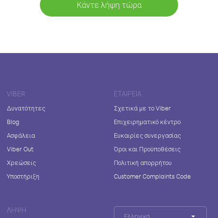
Κάντε λήψη τώρα
VIBER
ΕΤΑΙΡΕΊΑ
Δυνατότητες
Σχετικά με το Viber
Blog
Επιχειρηματικό κέντρο
Ασφάλεια
Ευκαιρίες συνεργασίας
Viber Out
Όροι και Προϋποθέσεις
Χρεώσεις
Πολιτική απορρήτου
Υποστήριξη
Customer Complaints Code
ΛΉΨΗ
Ελληνικά