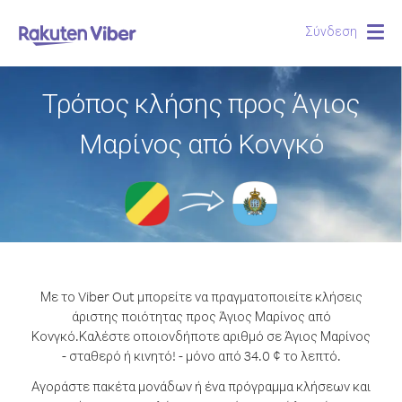
Σύνδεση
Togg
navig
Τρόπος κλήσης προς Άγιος
Μαρίνος από Κονγκό
Με το Viber Out μπορείτε να πραγματοποιείτε κλήσεις
άριστης ποιότητας προς Άγιος Μαρίνος από
Κονγκό.
Καλέστε οποιονδήποτε αριθμό σε Άγιος Μαρίνος
- σταθερό ή κινητό! - μόνο από 34.0 ¢ το λεπτό.
Αγοράστε πακέτα μονάδων ή ένα πρόγραμμα κλήσεων και