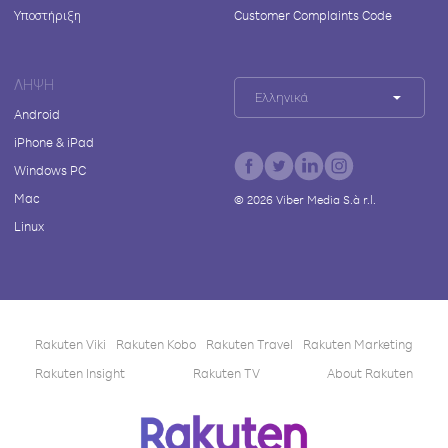
Υποστήριξη
Customer Complaints Code
ΛΉΨΗ
Ελληνικά
Android
iPhone & iPad
Windows PC
Mac
©
2026
Viber Media S.à r.l.
Linux
Rakuten Viki
Rakuten Kobo
Rakuten Travel
Rakuten Marketing
Rakuten Insight
Rakuten TV
About Rakuten