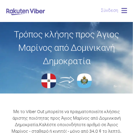
Σύνδεση
Togg
navig
Τρόπος κλήσης προς Άγιος
Μαρίνος από Δομινικανή
Δημοκρατία
Με το Viber Out μπορείτε να πραγματοποιείτε κλήσεις
άριστης ποιότητας προς Άγιος Μαρίνος από Δομινικανή
Δημοκρατία.
Καλέστε οποιονδήποτε αριθμό σε Άγιος
Μαρίνος - σταθερό ή κινητό! - μόνο από 34.0 ¢ το λεπτό.