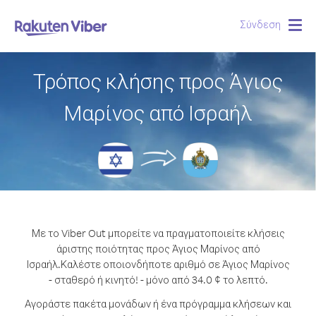
Σύνδεση
Togg
navig
Τρόπος κλήσης προς Άγιος
Μαρίνος από Ισραήλ
Με το Viber Out μπορείτε να πραγματοποιείτε κλήσεις
άριστης ποιότητας προς Άγιος Μαρίνος από
Ισραήλ.
Καλέστε οποιονδήποτε αριθμό σε Άγιος Μαρίνος
- σταθερό ή κινητό! - μόνο από 34.0 ¢ το λεπτό.
Αγοράστε πακέτα μονάδων ή ένα πρόγραμμα κλήσεων και