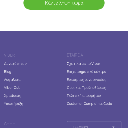
Κάντε λήψη τώρα
VIBER
ΕΤΑΙΡΕΊΑ
Δυνατότητες
Σχετικά με το Viber
Blog
Επιχειρηματικό κέντρο
Ασφάλεια
Ευκαιρίες συνεργασίας
Viber Out
Όροι και Προϋποθέσεις
Χρεώσεις
Πολιτική απορρήτου
Υποστήριξη
Customer Complaints Code
ΛΉΨΗ
Ελληνικά