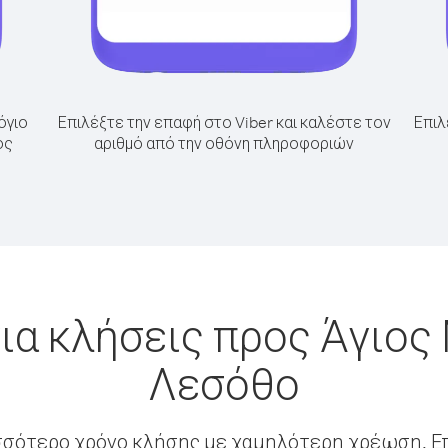
όγιο
Επιλέξτε την επαφή στο Viber και καλέστε τον
Επιλ
ος
αριθμό από την οθόνη πληροφοριών
ια κλήσεις προς Άγιος
Λεσόθο
σσότερο χρόνο κλήσης με χαμηλότερη χρέωση. Επ