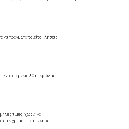
τε να πραγματοποιείτε κλήσεις
ας για διάρκεια 30 ημερών με
μηλές τιμές, χωρίς να
μείτε χρήματα στις κλήσεις