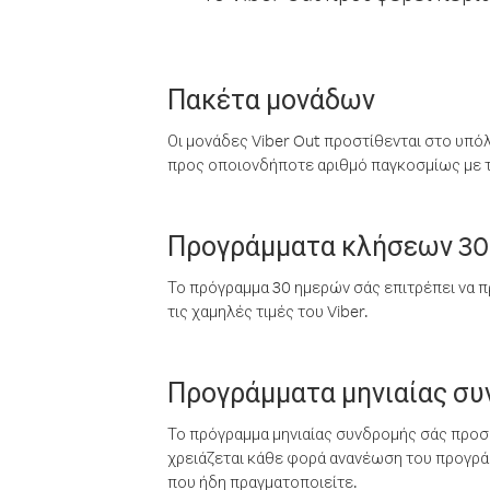
Πακέτα μονάδων
Οι μονάδες Viber Out προστίθενται στο υπό
προς οποιονδήποτε αριθμό παγκοσμίως με τι
Προγράμματα κλήσεων 30
Το πρόγραμμα 30 ημερών σάς επιτρέπει να π
τις χαμηλές τιμές του Viber.
Προγράμματα μηνιαίας σ
Το πρόγραμμα μηνιαίας συνδρομής σάς προσφ
χρειάζεται κάθε φορά ανανέωση του προγράμ
που ήδη πραγματοποιείτε.