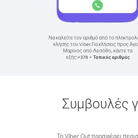
Να καλείτε τον αριθμό από το πληκτρολ
κλήσης του Viber.
Για κλήσεις προς Άγι
Μαρίνος από Λεσόθο, κάντε τα
εξής:
+
+
378
Τοπικός αριθμός
Συμβουλές γ
Το Viber Out προσφέρει περι