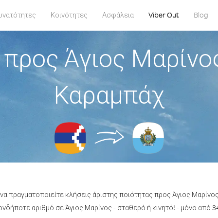
υνατότητες
Κοινότητες
Ασφάλεια
Viber Out
Blog
 προς Άγιος Μαρίνο
Καραμπάχ
 να πραγματοποιείτε κλήσεις άριστης ποιότητας προς Άγιος Μαρίν
νδήποτε αριθμό σε Άγιος Μαρίνος - σταθερό ή κινητό! - μόνο από 34