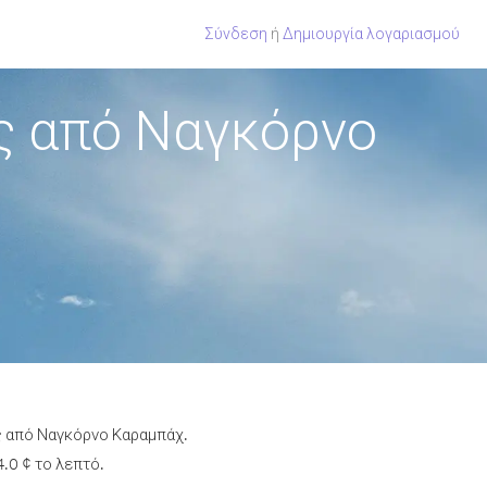
Σύνδεση
ή
Δημιουργία λογαριασμού
ς από Ναγκόρνο
ος από Ναγκόρνο Καραμπάχ.
.0 ¢ το λεπτό.