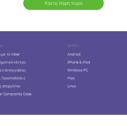
Κάντε λήψη τώρα
ΊΑ
ΛΉΨΗ
 με το Viber
Android
ηματικό κέντρο
iPhone & iPad
ες συνεργασίας
Windows PC
ι Προϋποθέσεις
Mac
ή απορρήτου
Linux
r Complaints Code