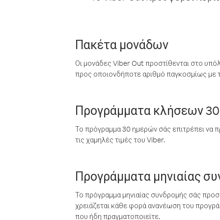
Πακέτα μονάδων
Οι μονάδες Viber Out προστίθενται στο υπό
προς οποιονδήποτε αριθμό παγκοσμίως με τι
Προγράμματα κλήσεων 30
Το πρόγραμμα 30 ημερών σάς επιτρέπει να π
τις χαμηλές τιμές του Viber.
Προγράμματα μηνιαίας σ
Το πρόγραμμα μηνιαίας συνδρομής σάς προσφ
χρειάζεται κάθε φορά ανανέωση του προγράμ
που ήδη πραγματοποιείτε.