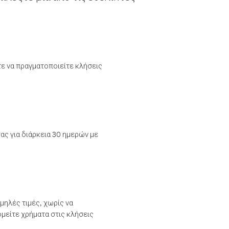
τε να πραγματοποιείτε κλήσεις
ας για διάρκεια 30 ημερών με
μηλές τιμές, χωρίς να
μείτε χρήματα στις κλήσεις