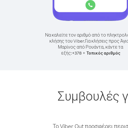
Να καλείτε τον αριθμό από το πληκτρολ
κλήσης του Viber.
Για κλήσεις προς Άγι
Μαρίνος από Ρουάντα, κάντε τα
εξής:
+
+
378
Τοπικός αριθμός
Συμβουλές γ
Το Viber Out προσφέρει περι