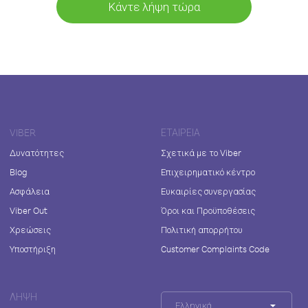
Κάντε λήψη τώρα
VIBER
ΕΤΑΙΡΕΊΑ
Δυνατότητες
Σχετικά με το Viber
Blog
Επιχειρηματικό κέντρο
Ασφάλεια
Ευκαιρίες συνεργασίας
Viber Out
Όροι και Προϋποθέσεις
Χρεώσεις
Πολιτική απορρήτου
Υποστήριξη
Customer Complaints Code
ΛΉΨΗ
Ελληνικά