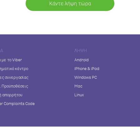
Κάντε λήψη τώρα
ΊΑ
ΛΉΨΗ
 με το Viber
Android
ηματικό κέντρο
iPhone & iPad
ες συνεργασίας
Windows PC
ι Προϋποθέσεις
Mac
ή απορρήτου
Linux
r Complaints Code