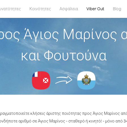
υνατότητες
Κοινότητες
Ασφάλεια
Viber Out
Blog
ρος Άγιος Μαρίνος α
και Φουτούνα
πραγματοποιείτε κλήσεις άριστης ποιότητας προς Άγιος Μαρίνος απ
νδήποτε αριθμό σε Άγιος Μαρίνος - σταθερό ή κινητό! - μόνο από 34