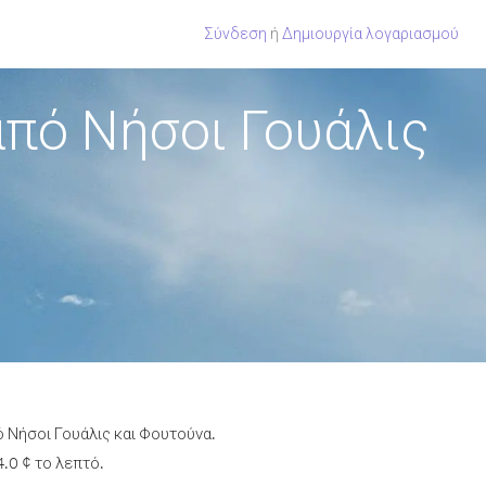
Σύνδεση
ή
Δημιουργία λογαριασμού
πό Νήσοι Γουάλις
ό Νήσοι Γουάλις και Φουτούνα.
.0 ¢ το λεπτό.