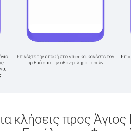
όγιο
Επιλέξτε την επαφή στο Viber και καλέστε τον
Επιλ
ος
αριθμό από την οθόνη πληροφοριών
να,
ς
ια κλήσεις προς Άγιος