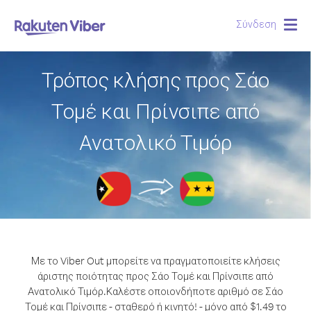
Σύνδεση
Togg
navig
Τρόπος κλήσης προς Σάο
Τομέ και Πρίνσιπε από
Ανατολικό Τιμόρ
Με το Viber Out μπορείτε να πραγματοποιείτε κλήσεις
άριστης ποιότητας προς Σάο Τομέ και Πρίνσιπε από
Ανατολικό Τιμόρ.
Καλέστε οποιονδήποτε αριθμό σε Σάο
Τομέ και Πρίνσιπε - σταθερό ή κινητό! - μόνο από $1.49 το