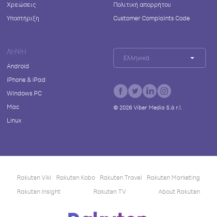
Χρεώσεις
Πολιτική απορρήτου
Υποστήριξη
Customer Complaints Code
ΛΉΨΗ
Ελληνικά
Android
iPhone & iPad
Windows PC
Mac
©
2026
Viber Media S.à r.l.
Linux
Rakuten Viki
Rakuten Kobo
Rakuten Travel
Rakuten Marketing
Rakuten Insight
Rakuten TV
About Rakuten