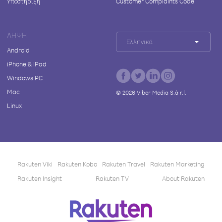
Υποστήριξη
Customer Complaints Code
ΛΉΨΗ
Ελληνικά
Android
iPhone & iPad
Windows PC
Mac
©
2026
Viber Media S.à r.l.
Linux
Rakuten Viki
Rakuten Kobo
Rakuten Travel
Rakuten Marketing
Rakuten Insight
Rakuten TV
About Rakuten