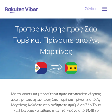
Σύνδεση
Togg
navig
Τρόπος κλήσης προς Σάο
Τομέ και Πρίνσιπε από Άγ.
Μαρτίνος
Με το Viber Out μπορείτε να πραγματοποιείτε κλήσεις
άριστης ποιότητας προς Σάο Τομέ και Πρίνσιπε από Άγ.
Μαρτίνος.
Καλέστε οποιονδήποτε αριθμό σε Σάο Τομέ
και Πρίνσιπε - σταθερό ή κινητό! - μόνο από $1.49 το