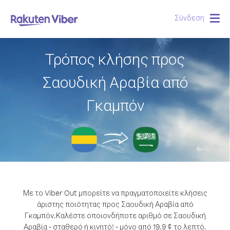
Σύνδεση
Togg
navig
Τρόπος κλήσης προς
Σαουδική Αραβία από
Γκαμπόν
Με το Viber Out μπορείτε να πραγματοποιείτε κλήσεις
άριστης ποιότητας προς Σαουδική Αραβία από
Γκαμπόν.
Καλέστε οποιονδήποτε αριθμό σε Σαουδική
Αραβία - σταθερό ή κινητό! - μόνο από 19.9 ¢ το λεπτό.