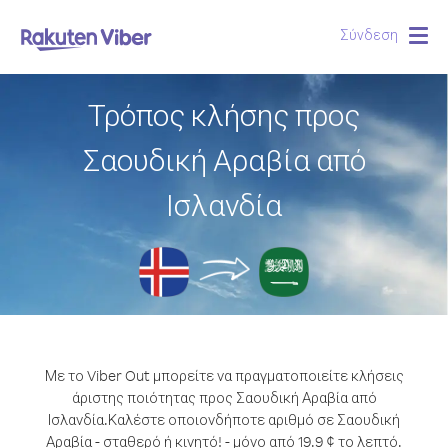
Σύνδεση
Togg
navig
Τρόπος κλήσης προς
Σαουδική Αραβία από
Ισλανδία
Με το Viber Out μπορείτε να πραγματοποιείτε κλήσεις
άριστης ποιότητας προς Σαουδική Αραβία από
Ισλανδία.
Καλέστε οποιονδήποτε αριθμό σε Σαουδική
Αραβία - σταθερό ή κινητό! - μόνο από 19.9 ¢ το λεπτό.