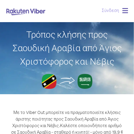
Σύνδεση
Togg
navig
Τρόπος κλήσης προς
Σαουδική Αραβία από Άγιος
Χριστόφορος και Νέβις
Με το Viber Out μπορείτε να πραγματοποιείτε κλήσεις
άριστης ποιότητας προς Σαουδική Αραβία από Άγιος
Χριστόφορος και Νέβις.
Καλέστε οποιονδήποτε αριθμό
σε Σαουδική Αραβία - σταθερό ή κινητό! - μόνο από 19.9 ¢