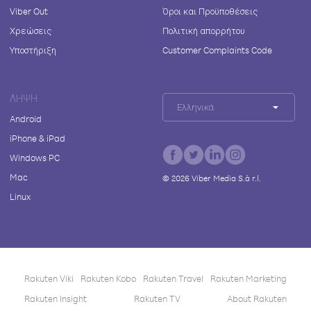
Viber Out
Όροι και Προϋποθέσεις
Χρεώσεις
Πολιτική απορρήτου
Υποστήριξη
Customer Complaints Code
ΛΉΨΗ
Ελληνικά
Android
iPhone & iPad
Windows PC
Mac
©
2026
Viber Media S.à r.l.
Linux
Rakuten Viki
Rakuten Kobo
Rakuten Travel
Rakuten Marketing
Rakuten Insight
Rakuten TV
About Rakuten