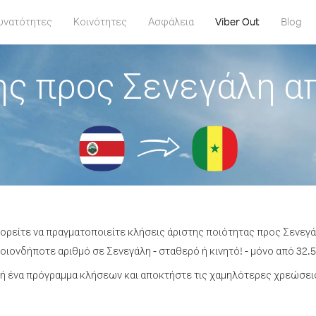
υνατότητες
Κοινότητες
Ασφάλεια
Viber Out
Blog
ς προς Σενεγάλη α
πορείτε να πραγματοποιείτε κλήσεις άριστης ποιότητας προς Σενεγά
ιονδήποτε αριθμό σε Σενεγάλη - σταθερό ή κινητό! - μόνο από 32.5
ή ένα πρόγραμμα κλήσεων και αποκτήστε τις χαμηλότερες χρεώσεις