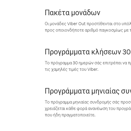
Πακέτα μονάδων
Οι μονάδες Viber Out προστίθενται στο υπό
προς οποιονδήποτε αριθμό παγκοσμίως με τι
Προγράμματα κλήσεων 30
Το πρόγραμμα 30 ημερών σάς επιτρέπει να π
τις χαμηλές τιμές του Viber.
Προγράμματα μηνιαίας σ
Το πρόγραμμα μηνιαίας συνδρομής σάς προσφ
χρειάζεται κάθε φορά ανανέωση του προγράμ
που ήδη πραγματοποιείτε.