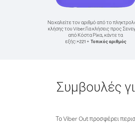
Να καλείτε τον αριθμό από το πληκτρολ
κλήσης του Viber.
Για κλήσεις προς Σενε
από Κόστα Ρίκα, κάντε τα
εξής:
+
+
221
Τοπικός αριθμός
Συμβουλές γι
Το Viber Out προσφέρει περι