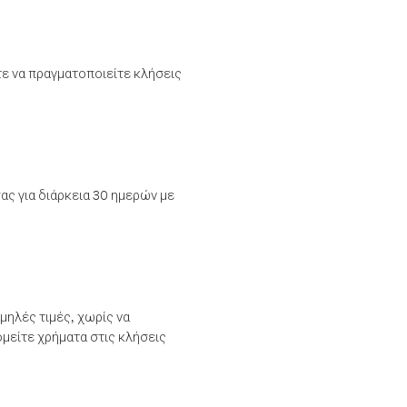
τε να πραγματοποιείτε κλήσεις
ας για διάρκεια 30 ημερών με
μηλές τιμές, χωρίς να
μείτε χρήματα στις κλήσεις