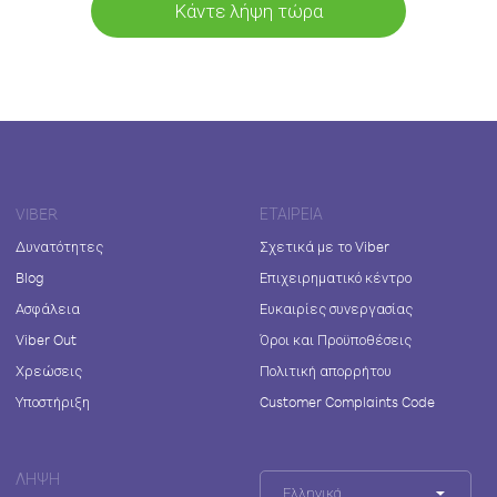
Κάντε λήψη τώρα
VIBER
ΕΤΑΙΡΕΊΑ
Δυνατότητες
Σχετικά με το Viber
Blog
Επιχειρηματικό κέντρο
Ασφάλεια
Ευκαιρίες συνεργασίας
Viber Out
Όροι και Προϋποθέσεις
Χρεώσεις
Πολιτική απορρήτου
Υποστήριξη
Customer Complaints Code
ΛΉΨΗ
Ελληνικά