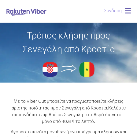
Σύνδεση
Togg
navig
Τρόπος κλήσης προς
Σενεγάλη από Κροατία
Με το Viber Out μπορείτε να πραγματοποιείτε κλήσεις
άριστης ποιότητας προς Σενεγάλη από Κροατία.
Καλέστε
οποιονδήποτε αριθμό σε Σενεγάλη - σταθερό ή κινητό! -
μόνο από 40.6 ¢ το λεπτό.
Αγοράστε πακέτα μονάδων ή ένα πρόγραμμα κλήσεων και