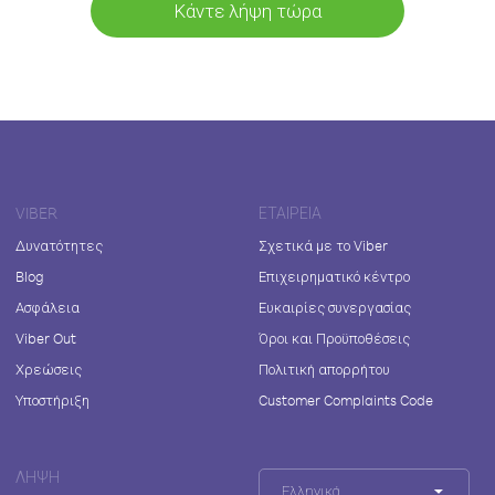
Κάντε λήψη τώρα
VIBER
ΕΤΑΙΡΕΊΑ
Δυνατότητες
Σχετικά με το Viber
Blog
Επιχειρηματικό κέντρο
Ασφάλεια
Ευκαιρίες συνεργασίας
Viber Out
Όροι και Προϋποθέσεις
Χρεώσεις
Πολιτική απορρήτου
Υποστήριξη
Customer Complaints Code
ΛΉΨΗ
Ελληνικά