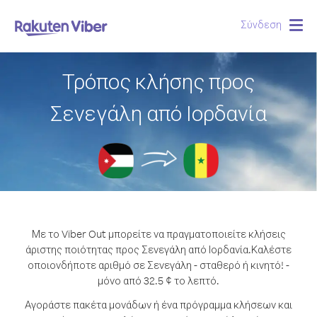
Σύνδεση
Togg
navig
Τρόπος κλήσης προς
Σενεγάλη από Ιορδανία
Με το Viber Out μπορείτε να πραγματοποιείτε κλήσεις
άριστης ποιότητας προς Σενεγάλη από Ιορδανία.
Καλέστε
οποιονδήποτε αριθμό σε Σενεγάλη - σταθερό ή κινητό! -
μόνο από 32.5 ¢ το λεπτό.
Αγοράστε πακέτα μονάδων ή ένα πρόγραμμα κλήσεων και