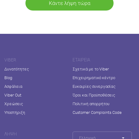
Κάντε λήψη τώρα
VIBER
ΕΤΑΙΡΕΊΑ
Δυνατότητες
Σχετικά με το Viber
Blog
Επιχειρηματικό κέντρο
Ασφάλεια
Ευκαιρίες συνεργασίας
Viber Out
Όροι και Προϋποθέσεις
Χρεώσεις
Πολιτική απορρήτου
Υποστήριξη
Customer Complaints Code
ΛΉΨΗ
Ελληνικά