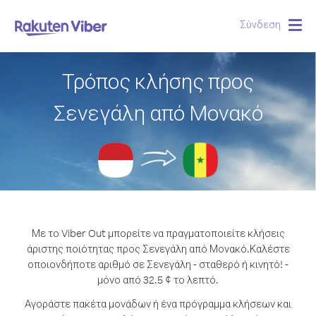
Σύνδεση
Togg
navig
Τρόπος κλήσης προς
Σενεγάλη από Μονακό
Με το Viber Out μπορείτε να πραγματοποιείτε κλήσεις
άριστης ποιότητας προς Σενεγάλη από Μονακό.
Καλέστε
οποιονδήποτε αριθμό σε Σενεγάλη - σταθερό ή κινητό! -
μόνο από 32.5 ¢ το λεπτό.
Αγοράστε πακέτα μονάδων ή ένα πρόγραμμα κλήσεων και