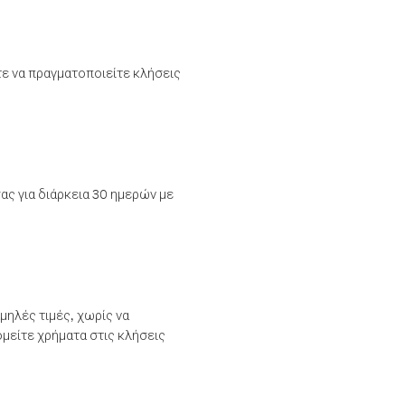
τε να πραγματοποιείτε κλήσεις
ας για διάρκεια 30 ημερών με
μηλές τιμές, χωρίς να
μείτε χρήματα στις κλήσεις