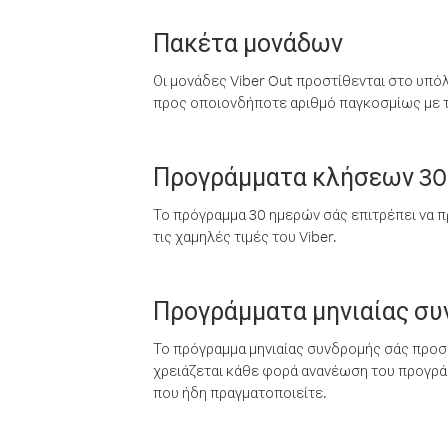
Πακέτα μονάδων
Οι μονάδες Viber Out προστίθενται στο υπό
προς οποιονδήποτε αριθμό παγκοσμίως με τι
Προγράμματα κλήσεων 30
Το πρόγραμμα 30 ημερών σάς επιτρέπει να π
τις χαμηλές τιμές του Viber.
Προγράμματα μηνιαίας σ
Το πρόγραμμα μηνιαίας συνδρομής σάς προσφ
χρειάζεται κάθε φορά ανανέωση του προγράμ
που ήδη πραγματοποιείτε.