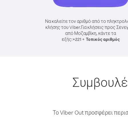
Να καλείτε τον αριθμό από το πληκτρολ
κλήσης του Viber.
Για κλήσεις προς Σενε
από Μοζαμβίκη, κάντε τα
εξής:
+
+
221
Τοπικός αριθμός
Συμβουλές
Το Viber Out προσφέρει περι