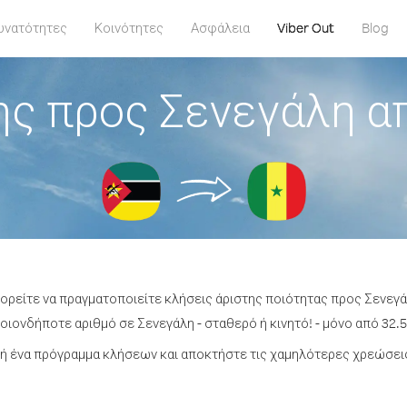
υνατότητες
Κοινότητες
Ασφάλεια
Viber Out
Blog
ης προς Σενεγάλη α
πορείτε να πραγματοποιείτε κλήσεις άριστης ποιότητας προς Σενεγ
ιονδήποτε αριθμό σε Σενεγάλη - σταθερό ή κινητό! - μόνο από 32.5
ή ένα πρόγραμμα κλήσεων και αποκτήστε τις χαμηλότερες χρεώσεις