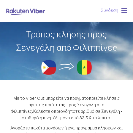
Σύνδεση
Togg
navig
Τρόπος κλήσης προς
Σενεγάλη από Φιλιππίνες
Με το Viber Out μπορείτε να πραγματοποιείτε κλήσεις
άριστης ποιότητας προς Σενεγάλη από
Φιλιππίνες.
Καλέστε οποιονδήποτε αριθμό σε Σενεγάλη -
σταθερό ή κινητό! - μόνο από 32.5 ¢ το λεπτό.
Αγοράστε πακέτα μονάδων ή ένα πρόγραμμα κλήσεων και