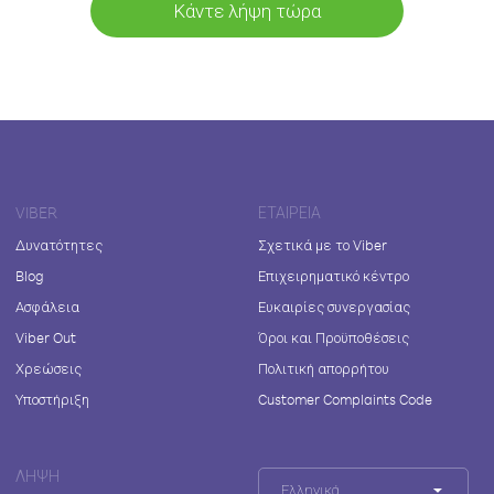
Κάντε λήψη τώρα
VIBER
ΕΤΑΙΡΕΊΑ
Δυνατότητες
Σχετικά με το Viber
Blog
Επιχειρηματικό κέντρο
Ασφάλεια
Ευκαιρίες συνεργασίας
Viber Out
Όροι και Προϋποθέσεις
Χρεώσεις
Πολιτική απορρήτου
Υποστήριξη
Customer Complaints Code
ΛΉΨΗ
Ελληνικά