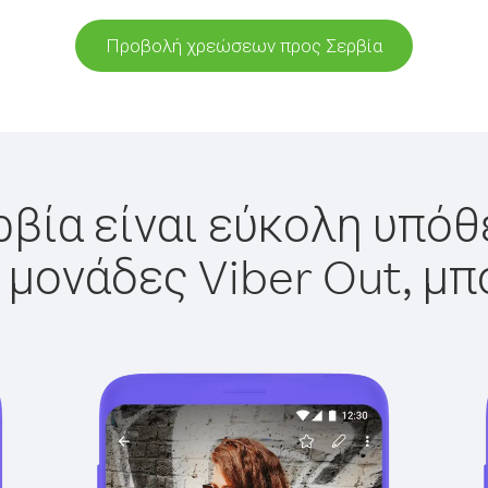
Προβολή χρεώσεων προς Σερβία
ρβία είναι εύκολη υπόθε
 μονάδες Viber Out, μπ