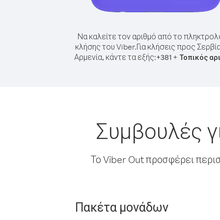
Να καλείτε τον αριθμό από το πληκτρολ
κλήσης του Viber.
Για κλήσεις προς Σερβί
Αρμενία, κάντε τα εξής:
+
+
381
Τοπικός αρ
Συμβουλές γ
Το Viber Out προσφέρει περι
Πακέτα μονάδων