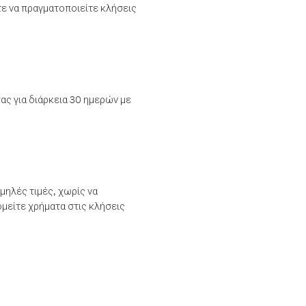
τε να πραγματοποιείτε κλήσεις
ας για διάρκεια 30 ημερών με
μηλές τιμές, χωρίς να
μείτε χρήματα στις κλήσεις