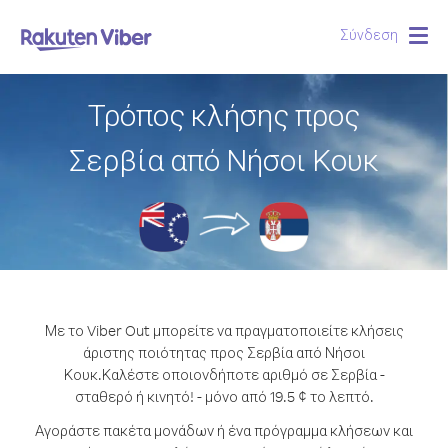
Σύνδεση
Togg
navig
Τρόπος κλήσης προς
Σερβία από Νήσοι Κουκ
Με το Viber Out μπορείτε να πραγματοποιείτε κλήσεις
άριστης ποιότητας προς Σερβία από Νήσοι
Κουκ.
Καλέστε οποιονδήποτε αριθμό σε Σερβία -
σταθερό ή κινητό! - μόνο από 19.5 ¢ το λεπτό.
Αγοράστε πακέτα μονάδων ή ένα πρόγραμμα κλήσεων και