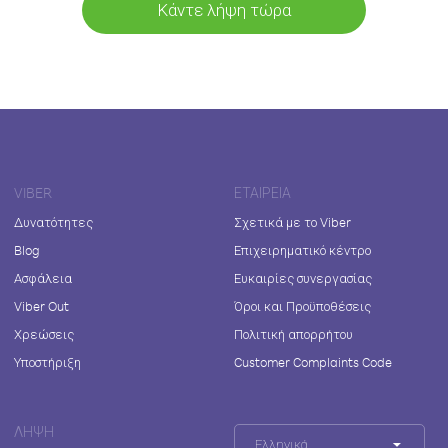
Κάντε λήψη τώρα
VIBER
ΕΤΑΙΡΕΊΑ
Δυνατότητες
Σχετικά με το Viber
Blog
Επιχειρηματικό κέντρο
Ασφάλεια
Ευκαιρίες συνεργασίας
Viber Out
Όροι και Προϋποθέσεις
Χρεώσεις
Πολιτική απορρήτου
Υποστήριξη
Customer Complaints Code
ΛΉΨΗ
Ελληνικά