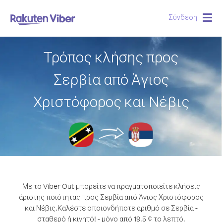
Σύνδεση
Togg
navig
Τρόπος κλήσης προς
Σερβία από Άγιος
Χριστόφορος και Νέβις
Με το Viber Out μπορείτε να πραγματοποιείτε κλήσεις
άριστης ποιότητας προς Σερβία από Άγιος Χριστόφορος
και Νέβις.
Καλέστε οποιονδήποτε αριθμό σε Σερβία -
σταθερό ή κινητό! - μόνο από 19.5 ¢ το λεπτό.