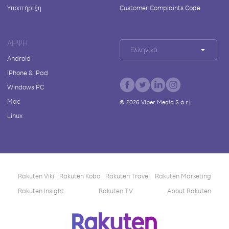
Υποστήριξη
Customer Complaints Code
ΛΉΨΗ
Ελληνικά
Android
iPhone & iPad
Windows PC
Mac
©
2026
Viber Media S.à r.l.
Linux
Rakuten Viki
Rakuten Kobo
Rakuten Travel
Rakuten Marketing
Rakuten Insight
Rakuten TV
About Rakuten