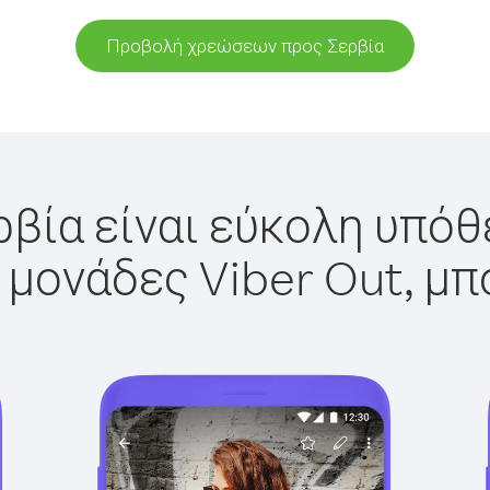
Προβολή χρεώσεων προς Σερβία
ρβία είναι εύκολη υπόθε
 μονάδες Viber Out, μπ