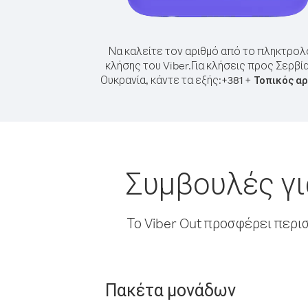
Να καλείτε τον αριθμό από το πληκτρολ
κλήσης του Viber.
Για κλήσεις προς Σερβί
Ουκρανία, κάντε τα εξής:
+
+
381
Τοπικός α
Συμβουλές γι
Το Viber Out προσφέρει περι
Πακέτα μονάδων