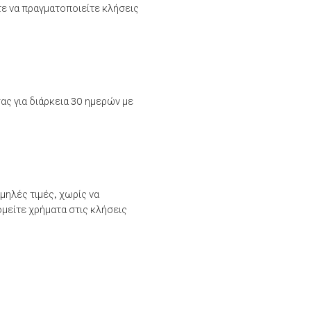
τε να πραγματοποιείτε κλήσεις
ας για διάρκεια 30 ημερών με
μηλές τιμές, χωρίς να
μείτε χρήματα στις κλήσεις