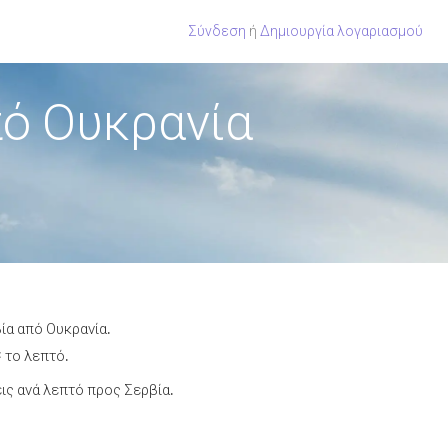
Σύνδεση
ή
Δημιουργία λογαριασμού
πό Ουκρανία
ία από Ουκρανία.
 το λεπτό.
ς ανά λεπτό προς Σερβία.