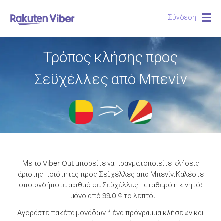
Σύνδεση
Togg
navig
Τρόπος κλήσης προς
Σεϋχέλλες από Μπενίν
Με το Viber Out μπορείτε να πραγματοποιείτε κλήσεις
άριστης ποιότητας προς Σεϋχέλλες από Μπενίν.
Καλέστε
οποιονδήποτε αριθμό σε Σεϋχέλλες - σταθερό ή κινητό!
- μόνο από 99.0 ¢ το λεπτό.
Αγοράστε πακέτα μονάδων ή ένα πρόγραμμα κλήσεων και