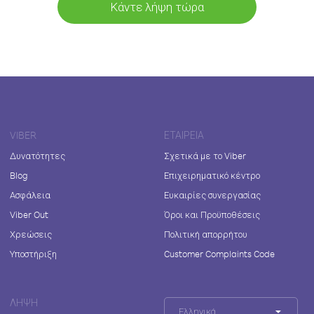
Κάντε λήψη τώρα
VIBER
ΕΤΑΙΡΕΊΑ
Δυνατότητες
Σχετικά με το Viber
Blog
Επιχειρηματικό κέντρο
Ασφάλεια
Ευκαιρίες συνεργασίας
Viber Out
Όροι και Προϋποθέσεις
Χρεώσεις
Πολιτική απορρήτου
Υποστήριξη
Customer Complaints Code
ΛΉΨΗ
Ελληνικά