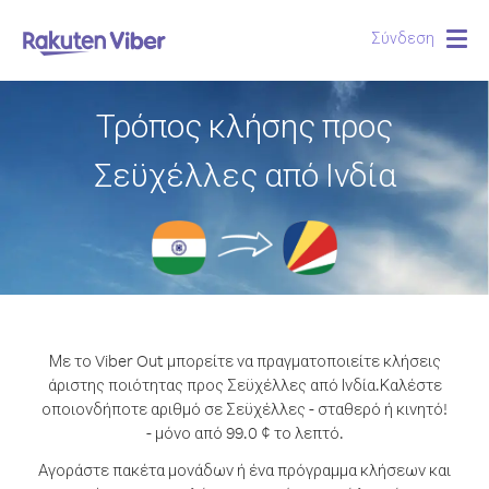
Σύνδεση
Togg
navig
Τρόπος κλήσης προς
Σεϋχέλλες από Ινδία
Με το Viber Out μπορείτε να πραγματοποιείτε κλήσεις
άριστης ποιότητας προς Σεϋχέλλες από Ινδία.
Καλέστε
οποιονδήποτε αριθμό σε Σεϋχέλλες - σταθερό ή κινητό!
- μόνο από 99.0 ¢ το λεπτό.
Αγοράστε πακέτα μονάδων ή ένα πρόγραμμα κλήσεων και