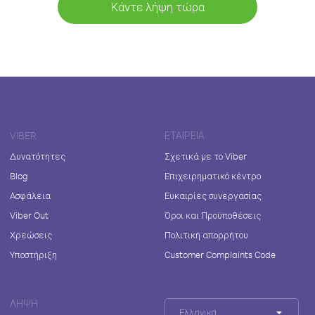
Κάντε λήψη τώρα
VIBER
ΕΤΑΙΡΕΊΑ
Δυνατότητες
Σχετικά με το Viber
Blog
Επιχειρηματικό κέντρο
Ασφάλεια
Ευκαιρίες συνεργασίας
Viber Out
Όροι και Προϋποθέσεις
Χρεώσεις
Πολιτική απορρήτου
Υποστήριξη
Customer Complaints Code
ΛΉΨΗ
Ελληνικά