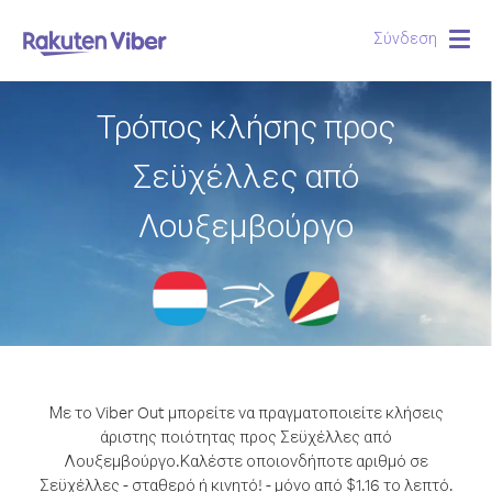
Σύνδεση
Togg
navig
Τρόπος κλήσης προς
Σεϋχέλλες από
Λουξεμβούργο
Με το Viber Out μπορείτε να πραγματοποιείτε κλήσεις
άριστης ποιότητας προς Σεϋχέλλες από
Λουξεμβούργο.
Καλέστε οποιονδήποτε αριθμό σε
Σεϋχέλλες - σταθερό ή κινητό! - μόνο από $1.16 το λεπτό.