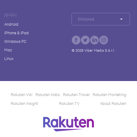
ΛΉΨΗ
Ελληνικά
Android
iPhone & iPad
Windows PC
Mac
©
2026
Viber Media S.à r.l.
Linux
Rakuten Viki
Rakuten Kobo
Rakuten Travel
Rakuten Marketing
Rakuten Insight
Rakuten TV
About Rakuten