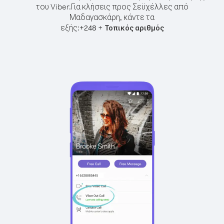
του Viber.
Για κλήσεις προς Σεϋχέλλες από
Μαδαγασκάρη, κάντε τα
εξής:
+
+
248
Τοπικός αριθμός