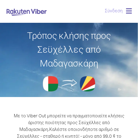
Σύνδεση
Togg
navig
Τρόπος κλήσης προς
Σεϋχέλλες από
Μαδαγασκάρη
Με το Viber Out μπορείτε να πραγματοποιείτε κλήσεις
άριστης ποιότητας προς Σεϋχέλλες από
Μαδαγασκάρη.
Καλέστε οποιονδήποτε αριθμό σε
Σεϋχέλλες - σταθερό ή κινητό! - μόνο από 99.0 ¢ το