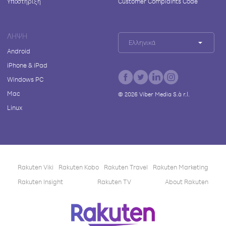
Υποστήριξη
Customer Complaints Code
ΛΉΨΗ
Ελληνικά
Android
iPhone & iPad
Windows PC
Mac
©
2026
Viber Media S.à r.l.
Linux
Rakuten Viki
Rakuten Kobo
Rakuten Travel
Rakuten Marketing
Rakuten Insight
Rakuten TV
About Rakuten