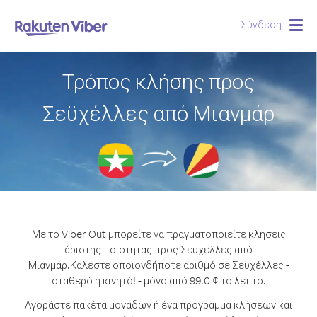
Σύνδεση
Togg
navig
Τρόπος κλήσης προς
Σεϋχέλλες από Μιανμάρ
Με το Viber Out μπορείτε να πραγματοποιείτε κλήσεις
άριστης ποιότητας προς Σεϋχέλλες από
Μιανμάρ.
Καλέστε οποιονδήποτε αριθμό σε Σεϋχέλλες -
σταθερό ή κινητό! - μόνο από 99.0 ¢ το λεπτό.
Αγοράστε πακέτα μονάδων ή ένα πρόγραμμα κλήσεων και