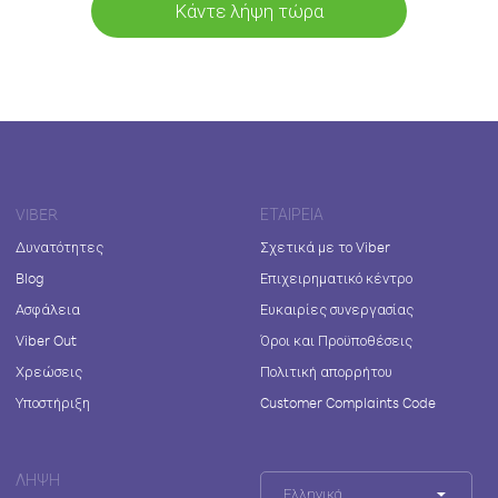
Κάντε λήψη τώρα
VIBER
ΕΤΑΙΡΕΊΑ
Δυνατότητες
Σχετικά με το Viber
Blog
Επιχειρηματικό κέντρο
Ασφάλεια
Ευκαιρίες συνεργασίας
Viber Out
Όροι και Προϋποθέσεις
Χρεώσεις
Πολιτική απορρήτου
Υποστήριξη
Customer Complaints Code
ΛΉΨΗ
Ελληνικά