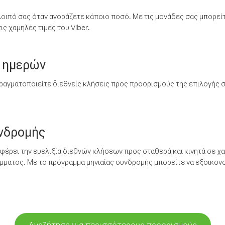
λοιπό σας όταν αγοράζετε κάποιο ποσό. Με τις μονάδες σας μπορεί
ς χαμηλές τιμές του Viber.
 ημερών
ραγματοποιείτε διεθνείς κλήσεις προς προορισμούς της επιλογής σ
υνδρομής
έρει την ευελιξία διεθνών κλήσεων προς σταθερά και κινητά σε χα
ματος. Με το πρόγραμμα μηνιαίας συνδρομής μπορείτε να εξοικονο
Αναζήτηση για περισσότερους προορισμούς