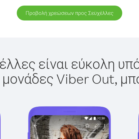
Προβολή χρεώσεων προς Σεϋχέλλες
έλλες είναι εύκολη υπό
 μονάδες Viber Out, μπ