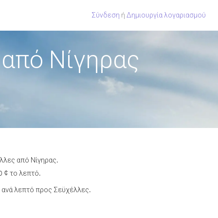
Σύνδεση
ή
Δημιουργία λογαριασμού
 από Νίγηρας
λλες από Νίγηρας.
 ¢ το λεπτό.
 ανά λεπτό προς Σεϋχέλλες.