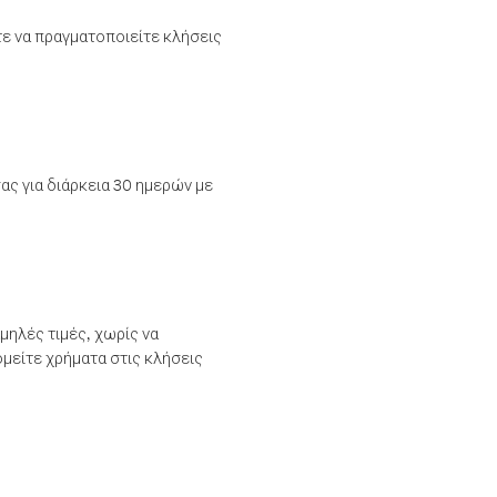
τε να πραγματοποιείτε κλήσεις
ας για διάρκεια 30 ημερών με
μηλές τιμές, χωρίς να
μείτε χρήματα στις κλήσεις