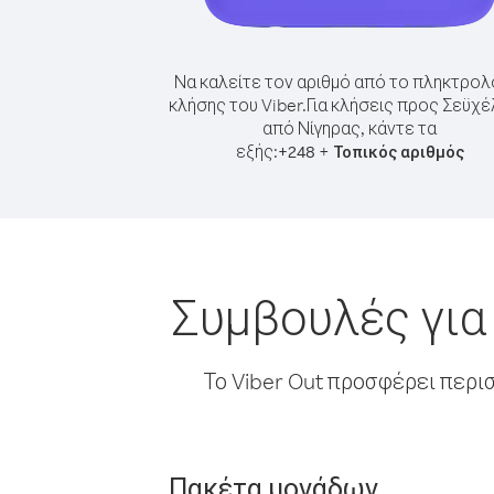
Να καλείτε τον αριθμό από το πληκτρολ
κλήσης του Viber.
Για κλήσεις προς Σεϋχ
από Νίγηρας, κάντε τα
εξής:
+
+
248
Τοπικός αριθμός
Συμβουλές για
Το Viber Out προσφέρει περι
Πακέτα μονάδων