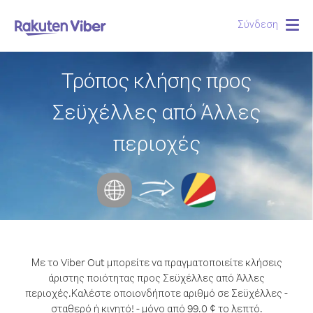
Σύνδεση
Togg
navig
Τρόπος κλήσης προς
Σεϋχέλλες από Άλλες
περιοχές
Με το Viber Out μπορείτε να πραγματοποιείτε κλήσεις
άριστης ποιότητας προς Σεϋχέλλες από Άλλες
περιοχές.
Καλέστε οποιονδήποτε αριθμό σε Σεϋχέλλες -
σταθερό ή κινητό! - μόνο από 99.0 ¢ το λεπτό.