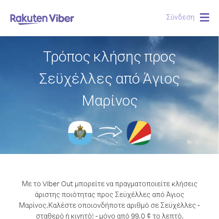
Σύνδεση
Togg
navig
Τρόπος κλήσης προς
Σεϋχέλλες από Άγιος
Μαρίνος
Με το Viber Out μπορείτε να πραγματοποιείτε κλήσεις
άριστης ποιότητας προς Σεϋχέλλες από Άγιος
Μαρίνος.
Καλέστε οποιονδήποτε αριθμό σε Σεϋχέλλες -
σταθερό ή κινητό! - μόνο από 99.0 ¢ το λεπτό.