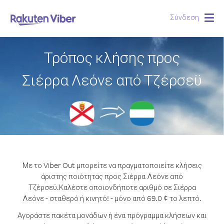
Σύνδεση
Togg
navig
Τρόπος κλήσης προς
Σιέρρα Λεόνε από Τζέρσεϋ
Με το Viber Out μπορείτε να πραγματοποιείτε κλήσεις
άριστης ποιότητας προς Σιέρρα Λεόνε από
Τζέρσεϋ.
Καλέστε οποιονδήποτε αριθμό σε Σιέρρα
Λεόνε - σταθερό ή κινητό! - μόνο από 69.0 ¢ το λεπτό.
Αγοράστε πακέτα μονάδων ή ένα πρόγραμμα κλήσεων και