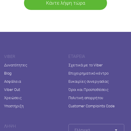
Κάντε λήψη τώρα
VIBER
ΕΤΑΙΡΕΊΑ
Δυνατότητες
Σχετικά με το Viber
Blog
Επιχειρηματικό κέντρο
Ασφάλεια
Ευκαιρίες συνεργασίας
Viber Out
Όροι και Προϋποθέσεις
Χρεώσεις
Πολιτική απορρήτου
Υποστήριξη
Customer Complaints Code
ΛΉΨΗ
Ελληνικά