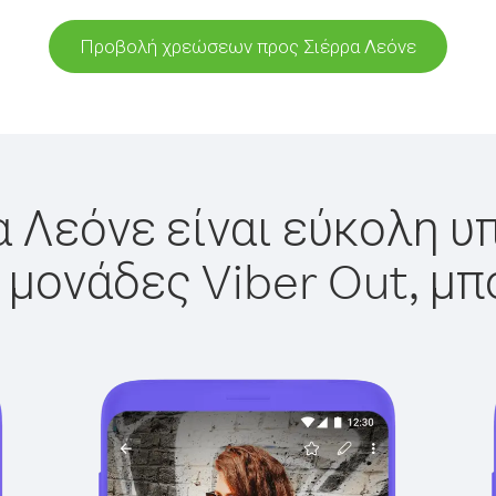
Προβολή χρεώσεων προς Σιέρρα Λεόνε
 Λεόνε είναι εύκολη υπ
 μονάδες Viber Out, μπ