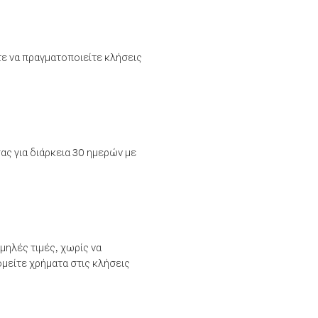
τε να πραγματοποιείτε κλήσεις
ας για διάρκεια 30 ημερών με
μηλές τιμές, χωρίς να
μείτε χρήματα στις κλήσεις