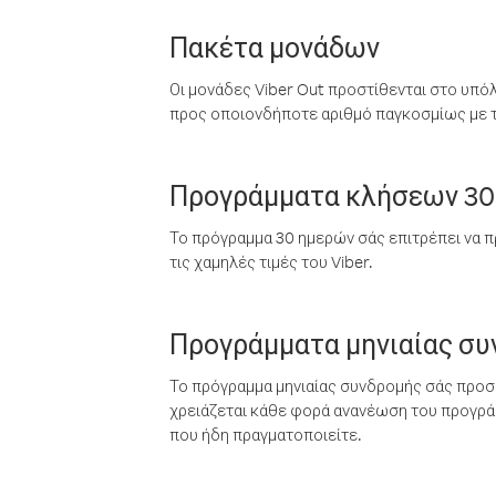
Πακέτα μονάδων
Οι μονάδες Viber Out προστίθενται στο υπό
προς οποιονδήποτε αριθμό παγκοσμίως με τι
Προγράμματα κλήσεων 30
Το πρόγραμμα 30 ημερών σάς επιτρέπει να π
τις χαμηλές τιμές του Viber.
Προγράμματα μηνιαίας σ
Το πρόγραμμα μηνιαίας συνδρομής σάς προσφ
χρειάζεται κάθε φορά ανανέωση του προγράμ
που ήδη πραγματοποιείτε.