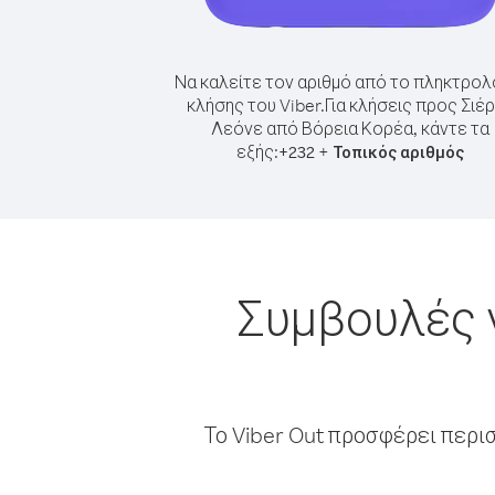
Να καλείτε τον αριθμό από το πληκτρολ
κλήσης του Viber.
Για κλήσεις προς Σιέ
Λεόνε από Βόρεια Κορέα, κάντε τα
εξής:
+
+
232
Τοπικός αριθμός
Συμβουλές 
Το Viber Out προσφέρει περι