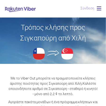
Σύνδεση
Togg
navig
Τρόπος κλήσης προς
Σιγκαπούρη από Χιλή
Με το Viber Out μπορείτε να πραγματοποιείτε κλήσεις
άριστης ποιότητας προς Σιγκαπούρη από Χιλή.
Καλέστε
οποιονδήποτε αριθμό σε Σιγκαπούρη - σταθερό ή κινητό!
- μόνο από 2.2 ¢ το λεπτό.
Αγοράστε πακέτα μονάδων ή ένα πρόγραμμα κλήσεων και