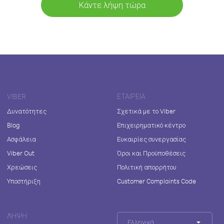
Κάντε λήψη τώρα
VIBER
ΕΤΑΙΡΕΊΑ
Δυνατότητες
Σχετικά με το Viber
Blog
Επιχειρηματικό κέντρο
Ασφάλεια
Ευκαιρίες συνεργασίας
Viber Out
Όροι και Προϋποθέσεις
Χρεώσεις
Πολιτική απορρήτου
Υποστήριξη
Customer Complaints Code
ΛΉΨΗ
Ελληνικά