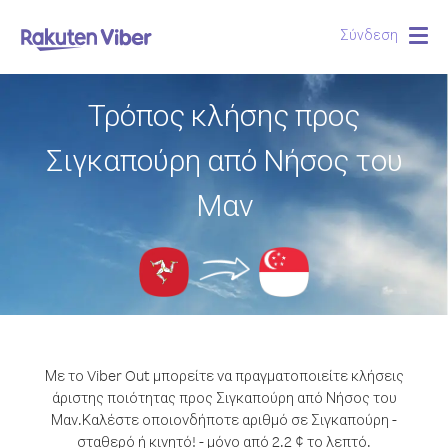
Σύνδεση
Togg
navig
Τρόπος κλήσης προς
Σιγκαπούρη από Νήσος του
Μαν
Με το Viber Out μπορείτε να πραγματοποιείτε κλήσεις
άριστης ποιότητας προς Σιγκαπούρη από Νήσος του
Μαν.
Καλέστε οποιονδήποτε αριθμό σε Σιγκαπούρη -
σταθερό ή κινητό! - μόνο από 2.2 ¢ το λεπτό.