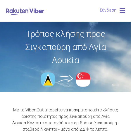
Σύνδεση
Togg
navig
Τρόπος κλήσης προς
Σιγκαπούρη από Αγία
Λουκία
Με το Viber Out μπορείτε να πραγματοποιείτε κλήσεις
άριστης ποιότητας προς Σιγκαπούρη από Αγία
Λουκία.
Καλέστε οποιονδήποτε αριθμό σε Σιγκαπούρη -
σταθερό ή κινητό! - μόνο από 2.2 ¢ το λεπτό.