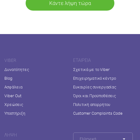
Κάντε λήψη τώρα
VIBER
ΕΤΑΙΡΕΊΑ
Δυνατότητες
Σχετικά με το Viber
Blog
Επιχειρηματικό κέντρο
Ασφάλεια
Ευκαιρίες συνεργασίας
Viber Out
Όροι και Προϋποθέσεις
Χρεώσεις
Πολιτική απορρήτου
Υποστήριξη
Customer Complaints Code
ΛΉΨΗ
Ελληνικά