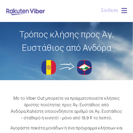
Σύνδεση
Togg
navig
Τρόπος κλήσης προς Άγ.
Ευστάθιος από Ανδόρα
Με το Viber Out μπορείτε να πραγματοποιείτε κλήσεις
άριστης ποιότητας προς Άγ. Ευστάθιος από
Ανδόρα.
Καλέστε οποιονδήποτε αριθμό σε Άγ. Ευστάθιος
- σταθερό ή κινητό! - μόνο από 19.9 ¢ το λεπτό.
Αγοράστε πακέτα μονάδων ή ένα πρόγραμμα κλήσεων και