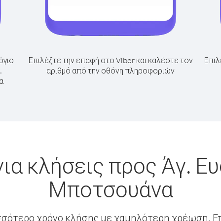
όγιο
Επιλέξτε την επαφή στο Viber και καλέστε τον
Επιλ
.
αριθμό από την οθόνη πληροφοριών
α
ια κλήσεις προς Άγ. Ε
Μποτσουάνα
σσότερο χρόνο κλήσης με χαμηλότερη χρέωση. Επ