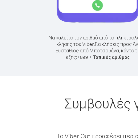
Να καλείτε τον αριθμό από το πληκτρολ
κλήσης του Viber.
Για κλήσεις προς Άγ
Ευστάθιος από Μποτσουάνα, κάντε τ
εξής:
+
+
599
Τοπικός αριθμός
Συμβουλές γ
Το Viber Out προσφέρει περι