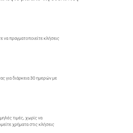
τε να πραγματοποιείτε κλήσεις
ας για διάρκεια 30 ημερών με
μηλές τιμές, χωρίς να
μείτε χρήματα στις κλήσεις