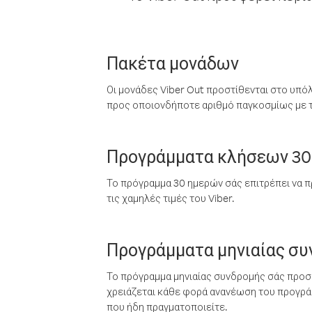
Πακέτα μονάδων
Οι μονάδες Viber Out προστίθενται στο υπό
προς οποιονδήποτε αριθμό παγκοσμίως με τι
Προγράμματα κλήσεων 30
Το πρόγραμμα 30 ημερών σάς επιτρέπει να π
τις χαμηλές τιμές του Viber.
Προγράμματα μηνιαίας σ
Το πρόγραμμα μηνιαίας συνδρομής σάς προσφ
χρειάζεται κάθε φορά ανανέωση του προγράμ
που ήδη πραγματοποιείτε.