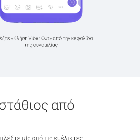
έξτε «Κλήση Viber Out» από την κεφαλίδα
της συνομιλίας
υστάθιος από
ιλέξτε μία από τις ευέλικτες