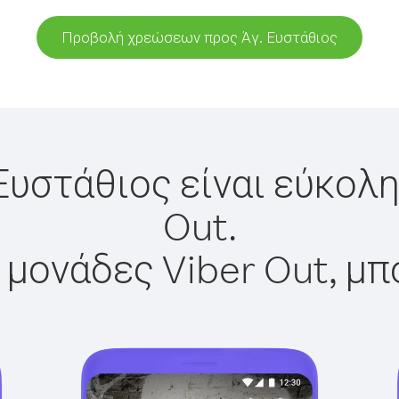
Προβολή χρεώσεων προς Άγ. Ευστάθιος
Ευστάθιος είναι εύκολ
Out.
 μονάδες Viber Out, μπ