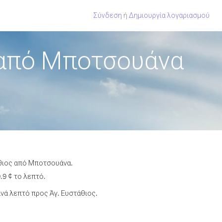
Σύνδεση
ή
Δημιουργία λογαριασμού
 από Μποτσουάνα
άθιος από Μποτσουάνα.
.9 ¢ το λεπτό.
νά λεπτό προς Άγ. Ευστάθιος.