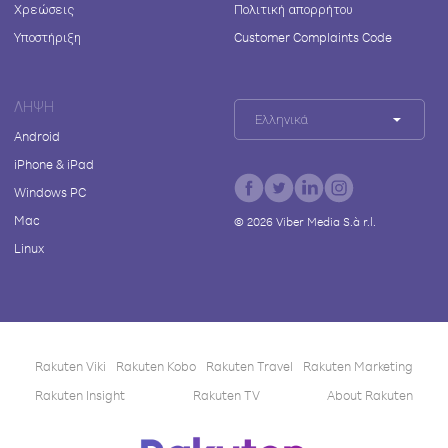
Χρεώσεις
Πολιτική απορρήτου
Υποστήριξη
Customer Complaints Code
ΛΉΨΗ
Ελληνικά
Android
iPhone & iPad
Windows PC
Mac
©
2026
Viber Media S.à r.l.
Linux
Rakuten Viki
Rakuten Kobo
Rakuten Travel
Rakuten Marketing
Rakuten Insight
Rakuten TV
About Rakuten