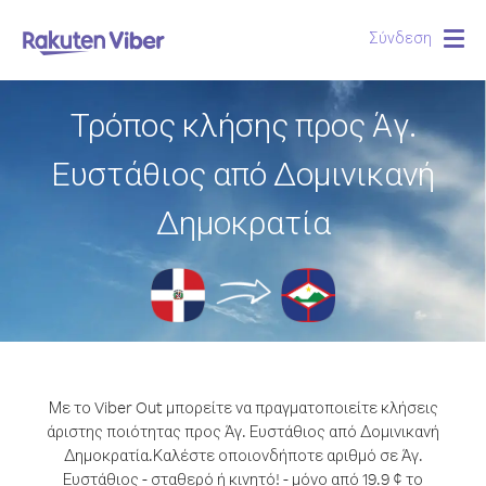
Σύνδεση
Togg
navig
Τρόπος κλήσης προς Άγ.
Ευστάθιος από Δομινικανή
Δημοκρατία
Με το Viber Out μπορείτε να πραγματοποιείτε κλήσεις
άριστης ποιότητας προς Άγ. Ευστάθιος από Δομινικανή
Δημοκρατία.
Καλέστε οποιονδήποτε αριθμό σε Άγ.
Ευστάθιος - σταθερό ή κινητό! - μόνο από 19.9 ¢ το