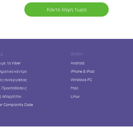
Κάντε λήψη τώρα
ΊΑ
ΛΉΨΗ
 με το Viber
Android
ηματικό κέντρο
iPhone & iPad
ες συνεργασίας
Windows PC
ι Προϋποθέσεις
Mac
ή απορρήτου
Linux
r Complaints Code