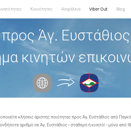
υνατότητες
Κοινότητες
Ασφάλεια
Viber Out
Blog
 προς Άγ. Ευστάθιος
μα κινητών επικοι
τοποιείτε κλήσεις άριστης ποιότητας προς Άγ. Ευστάθιος από Παγκ
νδήποτε αριθμό σε Άγ. Ευστάθιος - σταθερό ή κινητό! - μόνο από 19