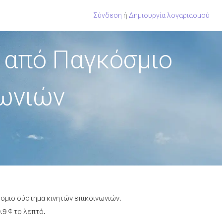
Σύνδεση
ή
Δημιουργία λογαριασμού
 από Παγκόσμιο
νωνιών
όσμιο σύστημα κινητών επικοινωνιών.
.9 ¢ το λεπτό.