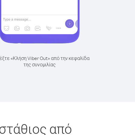
έξτε «Κλήση Viber Out» από την κεφαλίδα
της συνομιλίας
υστάθιος από