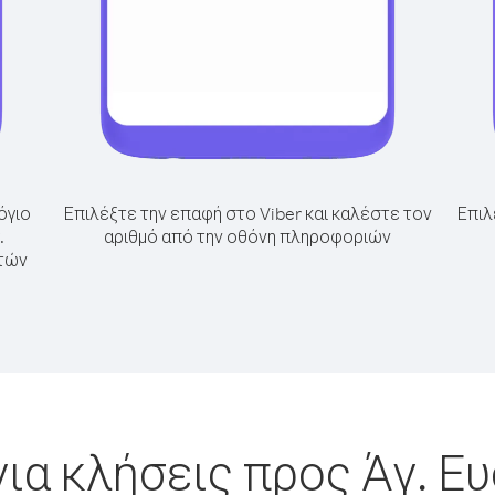
όγιο
Επιλέξτε την επαφή στο Viber και καλέστε τον
Επιλ
.
αριθμό από την οθόνη πληροφοριών
ητών
ια κλήσεις προς Άγ. Ε